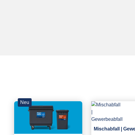
Neu
Mischabfall | Gew