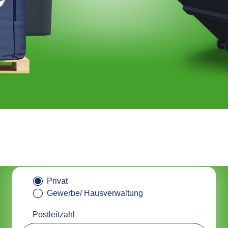
tainer online bestellen & nachha
entsorgen mit ALBAclick
Privat
Gewerbe/ Hausverwaltung
Postleitzahl