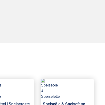
tel | Speisereste
Speiseöle & Speisefette