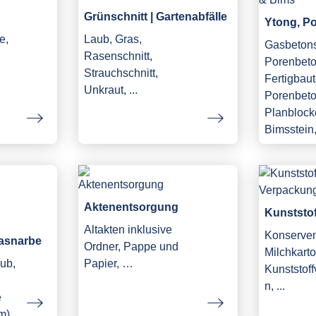
Grünschnitt | Gartenabfälle
Ytong, P
e,
Laub, Gras,
Gasbetons
Rasenschnitt,
Porenbeto
Strauchschnitt,
Fertigbaut
Unkraut, ...
Porenbeto
Planblock
Bimsstein, 
Aktenentsorgung
Kunststo
Altakten inklusive
Konserve
asnarbe
Ordner, Pappe und
Milchkarto
ub,
Papier, …
Kunststof
n, ...
e
m)