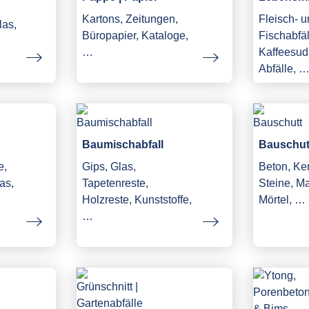
Kartons, Zeitungen,
Fleisch- 
las,
Büropapier, Kataloge,
Fischabfäl
…
Kaffeesud,
Abfälle, 
Baumischabfall
Bauschut
e,
Gips, Glas,
Beton, Ke
as,
Tapetenreste,
Steine, M
Holzreste, Kunststoffe,
Mörtel, …
…