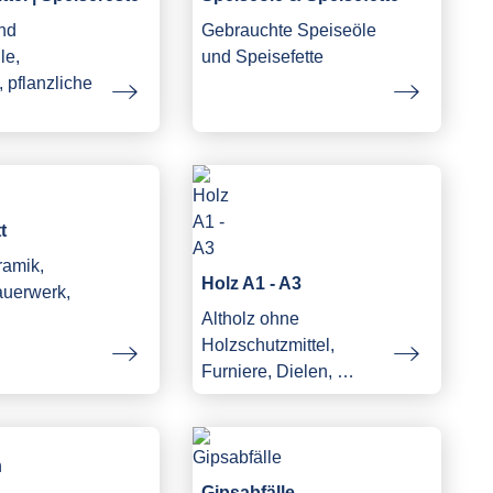
und
Gebrauchte Speiseöle
le,
und Speisefette
 pflanzliche
…
t
ramik,
Holz A1 - A3
auerwerk,
Altholz ohne
Holzschutzmittel,
Furniere, Dielen, …
Gipsabfälle