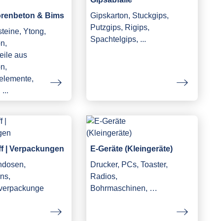
orenbeton & Bims
Gipskarton, Stuckgips,
Putzgips, Rigips,
teine, Ytong,
Spachtelgips, ...
n,
eile aus
n,
elemente,
...
ff | Verpackungen
E-Geräte (Kleingeräte)
ndosen,
Drucker, PCs, Toaster,
ns,
Radios,
fverpackunge
Bohrmaschinen, …