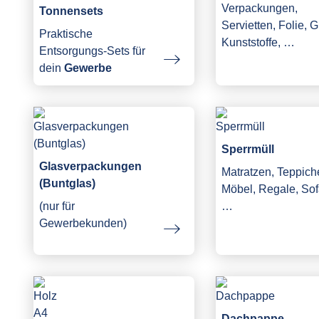
Verpackungen,
Tonnensets
Servietten, Folie, G
Praktische
Kunststoffe, …
Entsorgungs-Sets für
dein
Gewerbe
Sperrmüll
Glasverpackungen
Matratzen, Teppich
(Buntglas)
Möbel, Regale, Sof
(nur für
…
Gewerbekunden)
Dachpappe