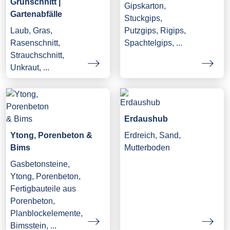
Grünschnitt |
Gipskarton,
Gartenabfälle
Stuckgips,
Laub, Gras,
Putzgips, Rigips,
Rasenschnitt,
Spachtelgips, ...
Strauchschnitt,
Unkraut, ...
Erdaushub
Ytong, Porenbeton &
Erdreich, Sand,
Bims
Mutterboden
Gasbetonsteine,
Ytong, Porenbeton,
Fertigbauteile aus
Porenbeton,
Planblockelemente,
Bimsstein, ...