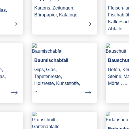
Kartons, Zeitungen,
Fleisch- 
las,
Büropapier, Kataloge,
Fischabfäl
…
Kaffeesud,
Abfälle, 
Baumischabfall
Bauschut
e,
Gips, Glas,
Beton, Ke
as,
Tapetenreste,
Steine, M
Holzreste, Kunststoffe,
Mörtel, …
…
Erdaush