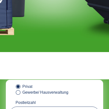
tainer online bestellen & nachha
entsorgen mit ALBAclick
Privat
Gewerbe/ Hausverwaltung
Postleitzahl