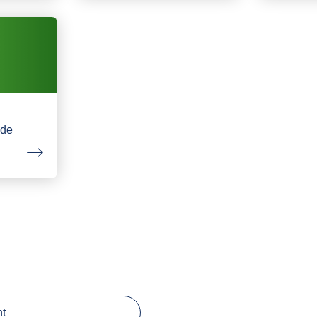
nde
ht