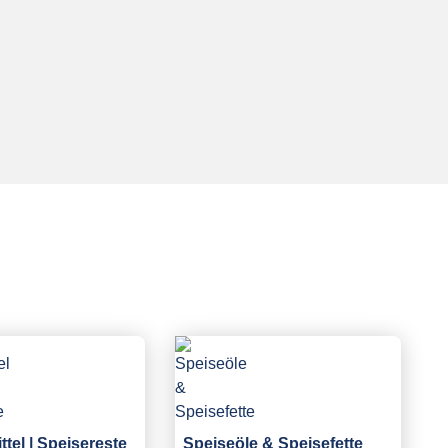
tel | Speisereste
Speiseöle & Speisefette