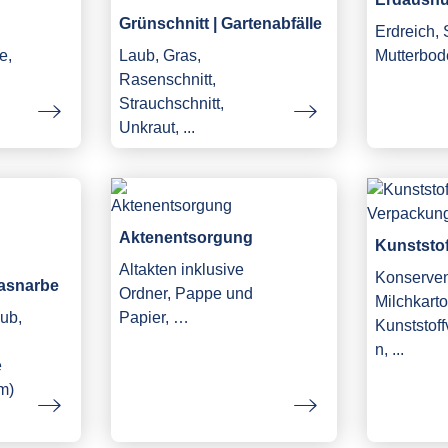
Grünschnitt | Gartenabfälle
Erdreich,
e,
Laub, Gras,
Mutterbod
Rasenschnitt,
Strauchschnitt,
Unkraut, ...
Aktenentsorgung
Kunststo
Altakten inklusive
Konserve
asnarbe
Ordner, Pappe und
Milchkarto
ub,
Papier, …
Kunststof
n, ...
e
m)