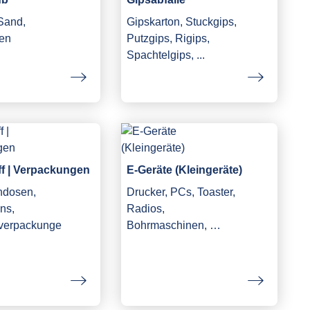
 Sand,
Gipskarton, Stuckgips,
en
Putzgips, Rigips,
Spachtelgips, ...
ff | Verpackungen
E-Geräte (Kleingeräte)
ndosen,
Drucker, PCs, Toaster,
ns,
Radios,
fverpackunge
Bohrmaschinen, …