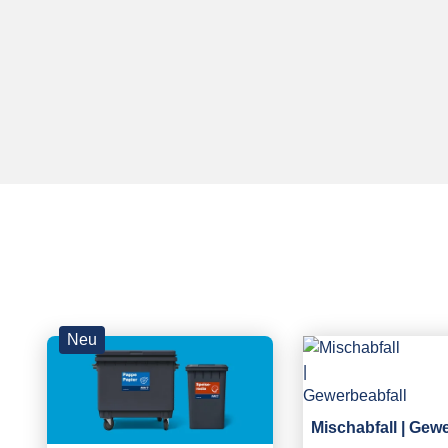
Neu
Mischabfall | Gew