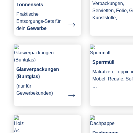
Verpackungen,
Tonnensets
Servietten, Folie, G
Praktische
Kunststoffe, …
Entsorgungs-Sets für
dein
Gewerbe
Sperrmüll
Glasverpackungen
Matratzen, Teppich
(Buntglas)
Möbel, Regale, Sof
(nur für
…
Gewerbekunden)
Dachpappe