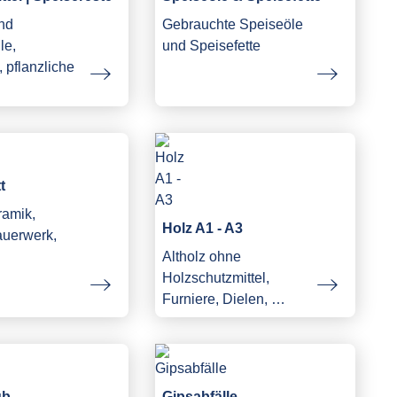
und
Gebrauchte Speiseöle
le,
und Speisefette
 pflanzliche
…
t
ramik,
Holz A1 - A3
auerwerk,
Altholz ohne
Holzschutzmittel,
Furniere, Dielen, …
ub
Gipsabfälle