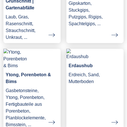
Grünschnitt |
Gipskarton,
Gartenabfälle
Stuckgips,
Laub, Gras,
Putzgips, Rigips,
Rasenschnitt,
Spachtelgips, ...
Strauchschnitt,
Unkraut, ...
Erdaushub
Ytong, Porenbeton &
Erdreich, Sand,
Bims
Mutterboden
Gasbetonsteine,
Ytong, Porenbeton,
Fertigbauteile aus
Porenbeton,
Planblockelemente,
Bimsstein, ...