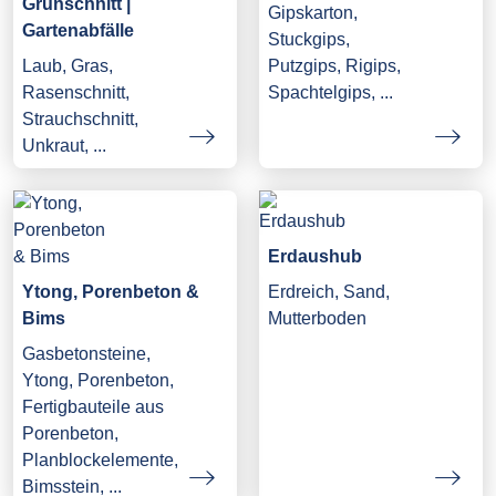
Grünschnitt |
Gipskarton,
Gartenabfälle
Stuckgips,
Laub, Gras,
Putzgips, Rigips,
Rasenschnitt,
Spachtelgips, ...
Strauchschnitt,
Unkraut, ...
Erdaushub
Ytong, Porenbeton &
Erdreich, Sand,
Bims
Mutterboden
Gasbetonsteine,
Ytong, Porenbeton,
Fertigbauteile aus
Porenbeton,
Planblockelemente,
Bimsstein, ...