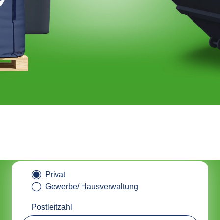
tainer online bestellen & nachha
entsorgen mit ALBAclick
Privat
Gewerbe/ Hausverwaltung
Postleitzahl