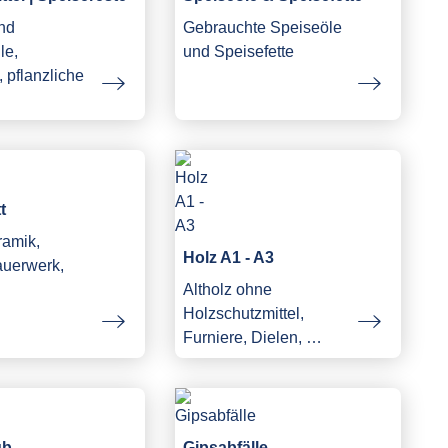
und
Gebrauchte Speiseöle
le,
und Speisefette
 pflanzliche
…
t
ramik,
Holz A1 - A3
auerwerk,
Altholz ohne
Holzschutzmittel,
Furniere, Dielen, …
ub
Gipsabfälle