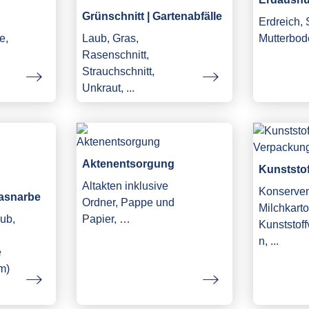
Grünschnitt | Gartenabfälle
Erdreich,
e,
Laub, Gras,
Mutterbod
Rasenschnitt,
Strauchschnitt,
Unkraut, ...
Aktenentsorgung
Kunststo
Altakten inklusive
Konserve
asnarbe
Ordner, Pappe und
Milchkarto
ub,
Papier, …
Kunststof
n, ...
e
m)