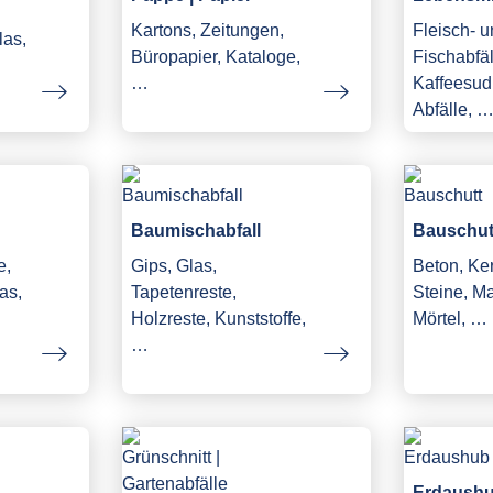
Kartons, Zeitungen,
Fleisch- 
las,
Büropapier, Kataloge,
Fischabfäl
…
Kaffeesud,
Abfälle, 
Baumischabfall
Bauschut
e,
Gips, Glas,
Beton, Ke
as,
Tapetenreste,
Steine, M
Holzreste, Kunststoffe,
Mörtel, …
…
Erdaush