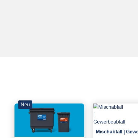
Neu
Mischabfall | Gew