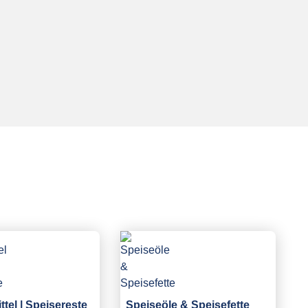
tel | Speisereste
Speiseöle & Speisefette