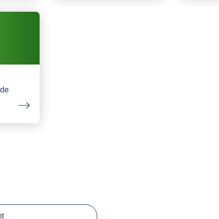
nde
ht