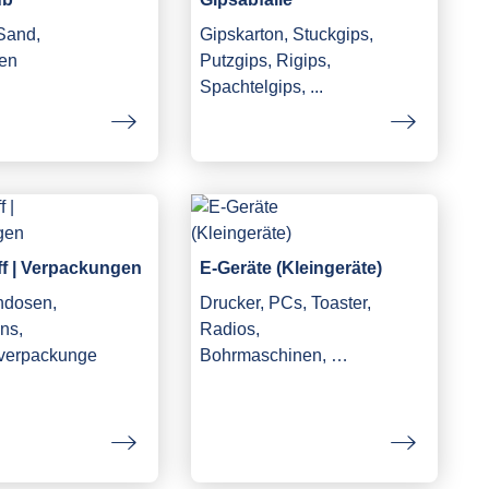
 Sand,
Gipskarton, Stuckgips,
en
Putzgips, Rigips,
Spachtelgips, ...
ff | Verpackungen
E-Geräte (Kleingeräte)
ndosen,
Drucker, PCs, Toaster,
ns,
Radios,
fverpackunge
Bohrmaschinen, …