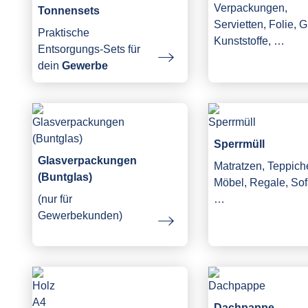
Verpackungen,
Tonnensets
Servietten, Folie, G
Praktische
Kunststoffe, …
Entsorgungs-Sets für
dein
Gewerbe
Sperrmüll
Glasverpackungen
Matratzen, Teppich
(Buntglas)
Möbel, Regale, Sof
(nur für
…
Gewerbekunden)
Dachpappe