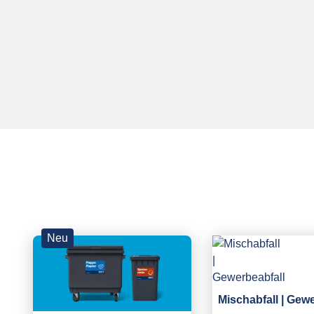
Neu
Mischabfall | Gew