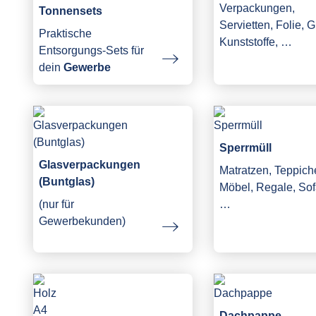
Verpackungen,
Tonnensets
Servietten, Folie, G
Praktische
Kunststoffe, …
Entsorgungs-Sets für
dein
Gewerbe
Sperrmüll
Glasverpackungen
Matratzen, Teppich
(Buntglas)
Möbel, Regale, Sof
(nur für
…
Gewerbekunden)
Dachpappe