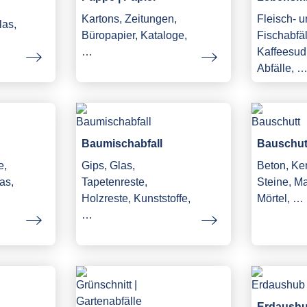
Kartons, Zeitungen,
Fleisch- 
las,
Büropapier, Kataloge,
Fischabfäl
…
Kaffeesud,
Abfälle, 
Baumischabfall
Bauschut
e,
Gips, Glas,
Beton, Ke
as,
Tapetenreste,
Steine, M
Holzreste, Kunststoffe,
Mörtel, …
…
Erdaush