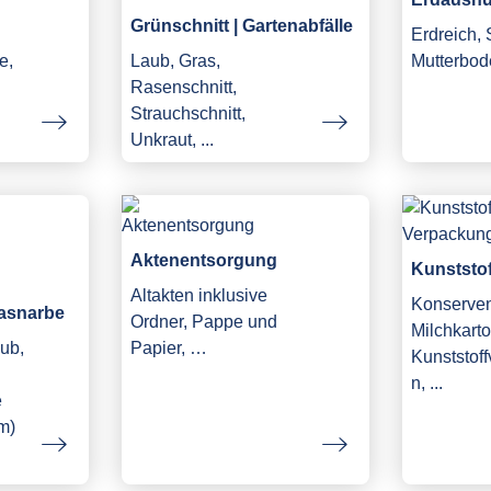
Grünschnitt | Gartenabfälle
Erdreich,
e,
Laub, Gras,
Mutterbod
Rasenschnitt,
Strauchschnitt,
Unkraut, ...
Aktenentsorgung
Kunststo
Altakten inklusive
Konserve
asnarbe
Ordner, Pappe und
Milchkarto
ub,
Papier, …
Kunststof
n, ...
e
m)