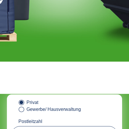
tainer online bestellen & nachha
entsorgen mit ALBAclick
Privat
Gewerbe/ Hausverwaltung
Postleitzahl