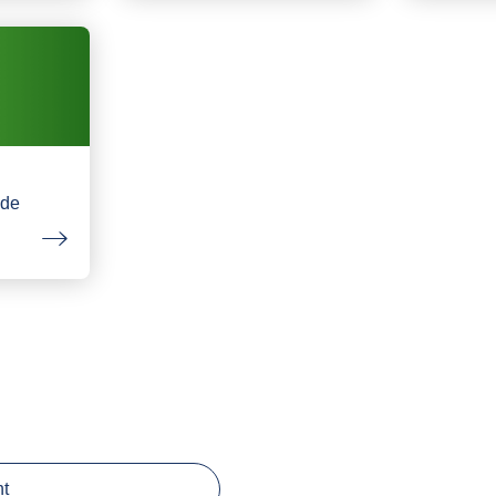
nde
ht