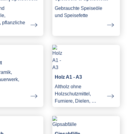
und
Gebrauchte Speiseöle
le,
und Speisefette
 pflanzliche
…
t
ramik,
Holz A1 - A3
auerwerk,
Altholz ohne
Holzschutzmittel,
Furniere, Dielen, …
ub
Gipsabfälle