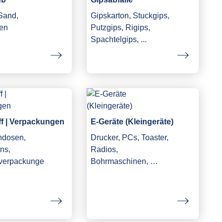
 Sand,
Gipskarton, Stuckgips,
en
Putzgips, Rigips,
Spachtelgips, ...
ff | Verpackungen
E-Geräte (Kleingeräte)
ndosen,
Drucker, PCs, Toaster,
ns,
Radios,
fverpackunge
Bohrmaschinen, …