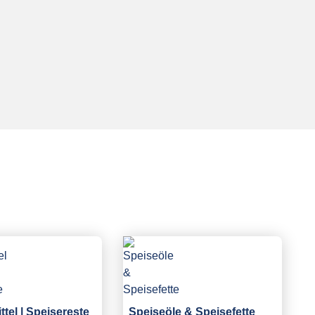
tel | Speisereste
Speiseöle & Speisefette