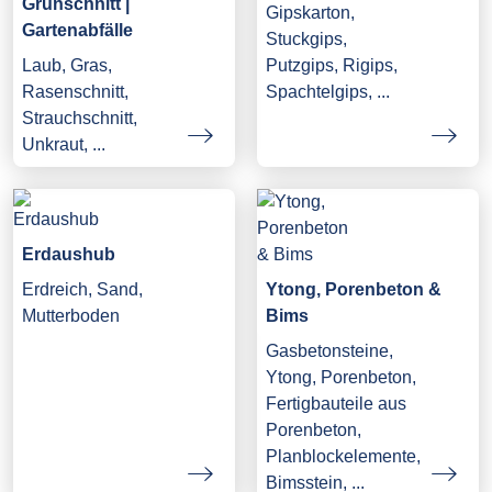
Grünschnitt |
Gipskarton,
Gartenabfälle
Stuckgips,
Laub, Gras,
Putzgips, Rigips,
Rasenschnitt,
Spachtelgips, ...
Strauchschnitt,
Unkraut, ...
Erdaushub
Erdreich, Sand,
Ytong, Porenbeton &
Mutterboden
Bims
Gasbetonsteine,
Ytong, Porenbeton,
Fertigbauteile aus
Porenbeton,
Planblockelemente,
Bimsstein, ...