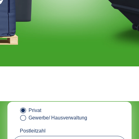
tainer online bestellen & nachha
entsorgen mit ALBAclick
Privat
Gewerbe/ Hausverwaltung
Postleitzahl