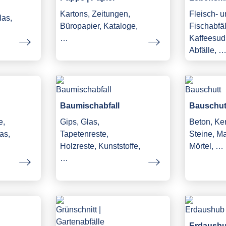
Kartons, Zeitungen,
Fleisch- 
las,
Büropapier, Kataloge,
Fischabfäl
…
Kaffeesud,
Abfälle, 
Baumischabfall
Bauschut
e,
Gips, Glas,
Beton, Ke
as,
Tapetenreste,
Steine, M
Holzreste, Kunststoffe,
Mörtel, …
…
Erdaush