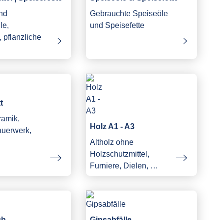
und
Gebrauchte Speiseöle
le,
und Speisefette
 pflanzliche
…
t
ramik,
Holz A1 - A3
auerwerk,
Altholz ohne
Holzschutzmittel,
Furniere, Dielen, …
ub
Gipsabfälle