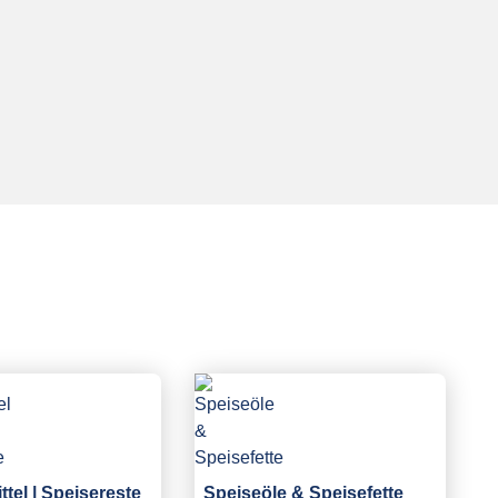
tel | Speisereste
Speiseöle & Speisefette