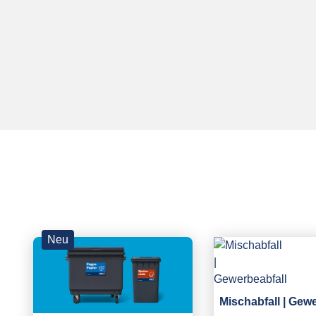
Neu
Mischabfall | Gew