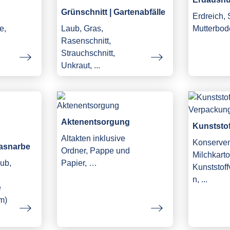
Grünschnitt | Gartenabfälle
Erdreich,
e,
Laub, Gras,
Mutterbod
Rasenschnitt,
Strauchschnitt,
Unkraut, ...
Aktenentsorgung
Kunststo
Altakten inklusive
Konserve
asnarbe
Ordner, Pappe und
Milchkarto
ub,
Papier, …
Kunststof
n, ...
e
m)