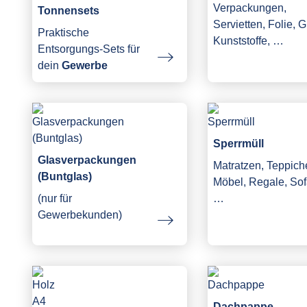
Verpackungen,
Tonnensets
Servietten, Folie, G
Praktische
Kunststoffe, …
Entsorgungs-Sets für
dein
Gewerbe
Sperrmüll
Glasverpackungen
Matratzen, Teppich
(Buntglas)
Möbel, Regale, Sof
(nur für
…
Gewerbekunden)
Dachpappe