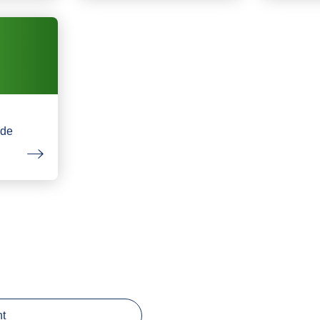
nde
ht