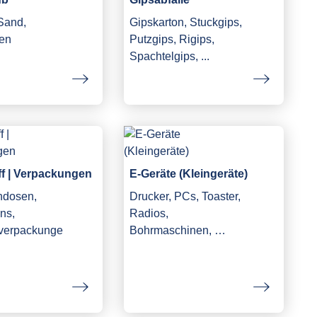
 Sand,
Gipskarton, Stuckgips,
en
Putzgips, Rigips,
Spachtelgips, ...
ff | Verpackungen
E-Geräte (Kleingeräte)
ndosen,
Drucker, PCs, Toaster,
ns,
Radios,
fverpackunge
Bohrmaschinen, …