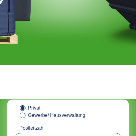
tainer online bestellen & nachha
entsorgen mit ALBAclick
Privat
Gewerbe/ Hausverwaltung
Postleitzahl