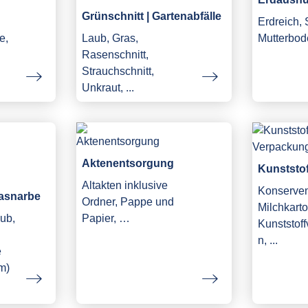
Grünschnitt | Gartenabfälle
Erdreich,
e,
Laub, Gras,
Mutterbod
Rasenschnitt,
Strauchschnitt,
Unkraut, ...
Aktenentsorgung
Kunststo
Altakten inklusive
Konserve
asnarbe
Ordner, Pappe und
Milchkarto
ub,
Papier, …
Kunststof
n, ...
e
m)