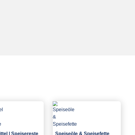
tel | Speisereste
Speiseöle & Speisefette