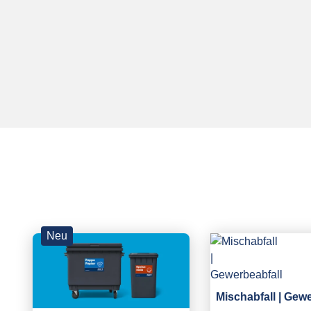
Neu
Mischabfall | Gew