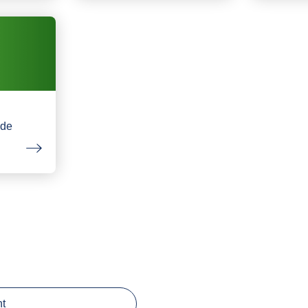
nde
ht