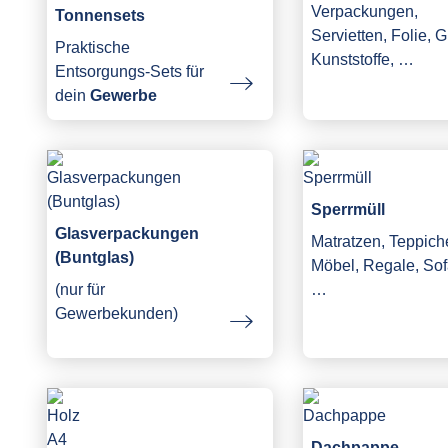
Verpackungen,
Tonnensets
Servietten, Folie, G
Praktische
Kunststoffe, …
Entsorgungs-Sets für
dein
Gewerbe
Sperrmüll
Glasverpackungen
Matratzen, Teppich
(Buntglas)
Möbel, Regale, Sof
(nur für
…
Gewerbekunden)
Dachpappe