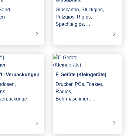
 Sand,
Gipskarton, Stuckgips,
en
Putzgips, Rigips,
Spachtelgips, ...
ff | Verpackungen
E-Geräte (Kleingeräte)
ndosen,
Drucker, PCs, Toaster,
ns,
Radios,
fverpackunge
Bohrmaschinen, …