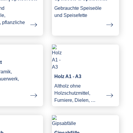
und
Gebrauchte Speiseöle
le,
und Speisefette
 pflanzliche
…
t
ramik,
Holz A1 - A3
auerwerk,
Altholz ohne
Holzschutzmittel,
Furniere, Dielen, …
ub
Gipsabfälle