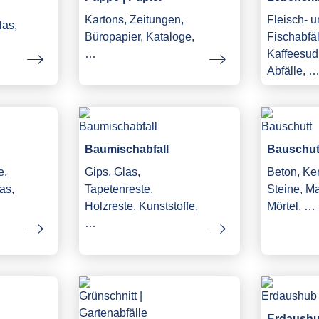
Kartons, Zeitungen,
Fleisch- 
las,
Büropapier, Kataloge,
Fischabfäl
…
Kaffeesud,
Abfälle, 
Baumischabfall
Bauschut
e,
Gips, Glas,
Beton, Ke
as,
Tapetenreste,
Steine, M
Holzreste, Kunststoffe,
Mörtel, …
…
Erdaush