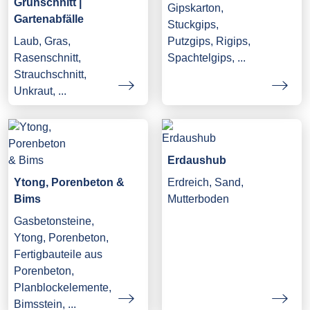
Grünschnitt |
Gipskarton,
Gartenabfälle
Stuckgips,
Laub, Gras,
Putzgips, Rigips,
Rasenschnitt,
Spachtelgips, ...
Strauchschnitt,
Unkraut, ...
Erdaushub
Ytong, Porenbeton &
Erdreich, Sand,
Bims
Mutterboden
Gasbetonsteine,
Ytong, Porenbeton,
Fertigbauteile aus
Porenbeton,
Planblockelemente,
Bimsstein, ...