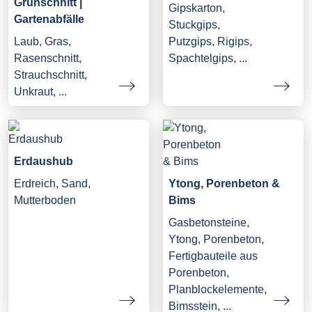
Grünschnitt |
Gipskarton,
Gartenabfälle
Stuckgips,
Laub, Gras,
Putzgips, Rigips,
Rasenschnitt,
Spachtelgips, ...
Strauchschnitt,
Unkraut, ...
Erdaushub
Erdreich, Sand,
Ytong, Porenbeton &
Mutterboden
Bims
Gasbetonsteine,
Ytong, Porenbeton,
Fertigbauteile aus
Porenbeton,
Planblockelemente,
Bimsstein, ...