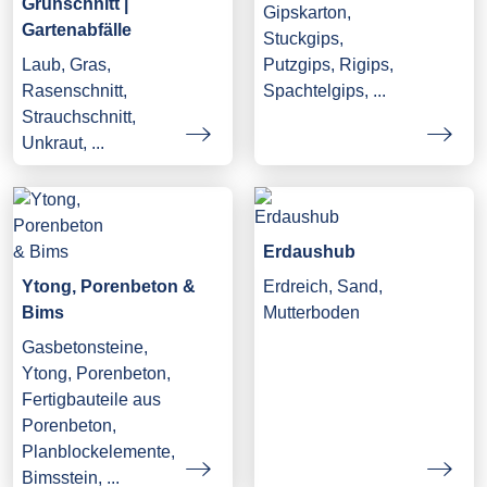
Grünschnitt |
Gipskarton,
Gartenabfälle
Stuckgips,
Laub, Gras,
Putzgips, Rigips,
Rasenschnitt,
Spachtelgips, ...
Strauchschnitt,
Unkraut, ...
Erdaushub
Ytong, Porenbeton &
Erdreich, Sand,
Bims
Mutterboden
Gasbetonsteine,
Ytong, Porenbeton,
Fertigbauteile aus
Porenbeton,
Planblockelemente,
Bimsstein, ...