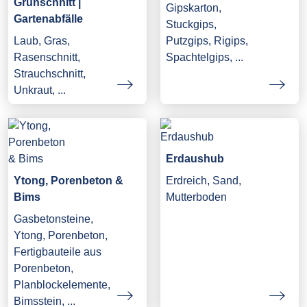
Grünschnitt |
Gipskarton,
Gartenabfälle
Stuckgips,
Laub, Gras,
Putzgips, Rigips,
Rasenschnitt,
Spachtelgips, ...
Strauchschnitt,
Unkraut, ...
Erdaushub
Ytong, Porenbeton &
Erdreich, Sand,
Bims
Mutterboden
Gasbetonsteine,
Ytong, Porenbeton,
Fertigbauteile aus
Porenbeton,
Planblockelemente,
Bimsstein, ...