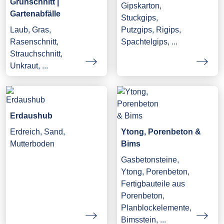
Grünschnitt |
Gipskarton,
Gartenabfälle
Stuckgips,
Laub, Gras,
Putzgips, Rigips,
Rasenschnitt,
Spachtelgips, ...
Strauchschnitt,
Unkraut, ...
Erdaushub
Erdreich, Sand,
Ytong, Porenbeton &
Mutterboden
Bims
Gasbetonsteine,
Ytong, Porenbeton,
Fertigbauteile aus
Porenbeton,
Planblockelemente,
Bimsstein, ...