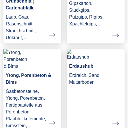
Grünschnitt |
Gipskarton,
Gartenabfälle
Stuckgips,
Laub, Gras,
Putzgips, Rigips,
Rasenschnitt,
Spachtelgips, ...
Strauchschnitt,
Unkraut, ...
Erdaushub
Ytong, Porenbeton &
Erdreich, Sand,
Bims
Mutterboden
Gasbetonsteine,
Ytong, Porenbeton,
Fertigbauteile aus
Porenbeton,
Planblockelemente,
Bimsstein, ...