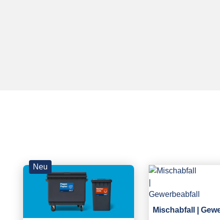
Neu
Mischabfall | Gew