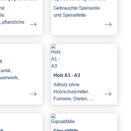
und
Gebrauchte Speiseöle
le,
und Speisefette
 pflanzliche
…
t
ramik,
Holz A1 - A3
auerwerk,
Altholz ohne
Holzschutzmittel,
Furniere, Dielen, …
ub
Gipsabfälle