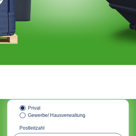
tainer online bestellen & nachha
entsorgen mit ALBAclick
Privat
Gewerbe/ Hausverwaltung
Postleitzahl