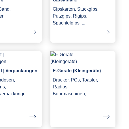
 Sand,
Gipskarton, Stuckgips,
en
Putzgips, Rigips,
Spachtelgips, ...
ff | Verpackungen
E-Geräte (Kleingeräte)
ndosen,
Drucker, PCs, Toaster,
ns,
Radios,
fverpackunge
Bohrmaschinen, …