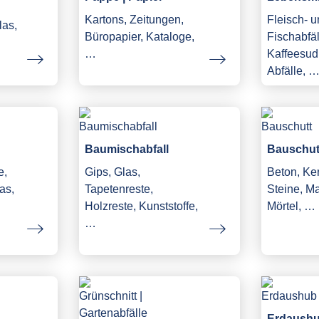
Kartons, Zeitungen,
Fleisch- 
las,
Büropapier, Kataloge,
Fischabfäl
…
Kaffeesud,
Abfälle, 
Baumischabfall
Bauschut
e,
Gips, Glas,
Beton, Ke
as,
Tapetenreste,
Steine, M
Holzreste, Kunststoffe,
Mörtel, …
…
Erdaush