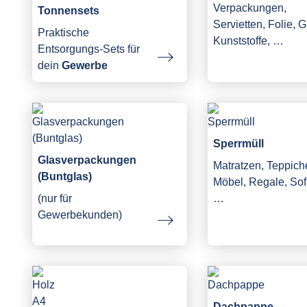
Verpackungen,
Tonnensets
Servietten, Folie, G
Praktische
Kunststoffe, …
Entsorgungs-Sets für
dein
Gewerbe
Sperrmüll
Glasverpackungen
Matratzen, Teppich
(Buntglas)
Möbel, Regale, Sof
(nur für
…
Gewerbekunden)
Dachpappe