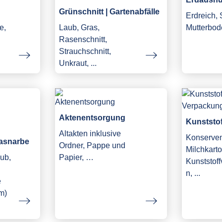
Grünschnitt | Gartenabfälle
Erdreich,
e,
Laub, Gras,
Mutterbod
Rasenschnitt,
Strauchschnitt,
Unkraut, ...
Aktenentsorgung
Kunststo
Altakten inklusive
Konserve
asnarbe
Ordner, Pappe und
Milchkarto
ub,
Papier, …
Kunststof
n, ...
e
m)