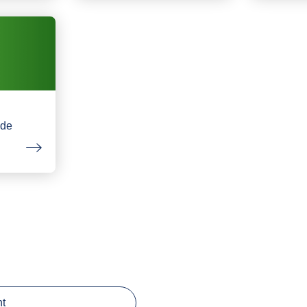
nde
ht