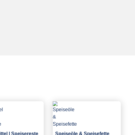
tel | Speisereste
Speiseöle & Speisefette