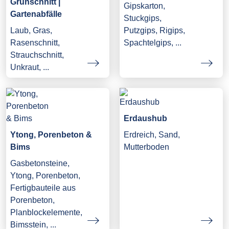
Grünschnitt |
Gipskarton,
Gartenabfälle
Stuckgips,
Laub, Gras,
Putzgips, Rigips,
Rasenschnitt,
Spachtelgips, ...
Strauchschnitt,
Unkraut, ...
Erdaushub
Ytong, Porenbeton &
Erdreich, Sand,
Bims
Mutterboden
Gasbetonsteine,
Ytong, Porenbeton,
Fertigbauteile aus
Porenbeton,
Planblockelemente,
Bimsstein, ...