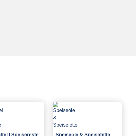
tel | Speisereste
Speiseöle & Speisefette