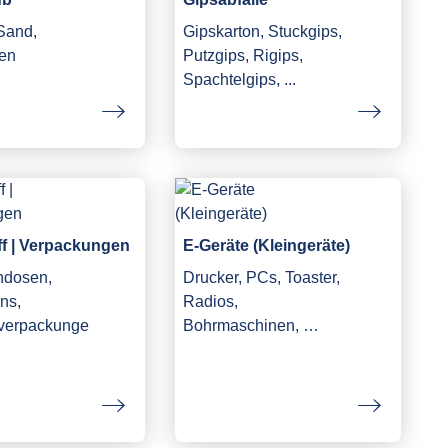
 Sand,
Gipskarton, Stuckgips,
en
Putzgips, Rigips,
Spachtelgips, ...
ff | Verpackungen
E-Geräte (Kleingeräte)
ndosen,
Drucker, PCs, Toaster,
ns,
Radios,
fverpackunge
Bohrmaschinen, …