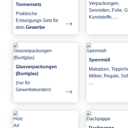
Verpackungen,
Tonnensets
Servietten, Folie, G
Praktische
Kunststoffe, …
Entsorgungs-Sets für
dein
Gewerbe
Sperrmüll
Glasverpackungen
Matratzen, Teppich
(Buntglas)
Möbel, Regale, Sof
(nur für
…
Gewerbekunden)
Dachpappe