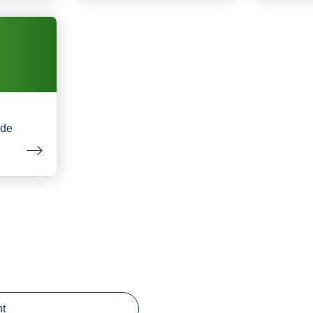
nde
ht