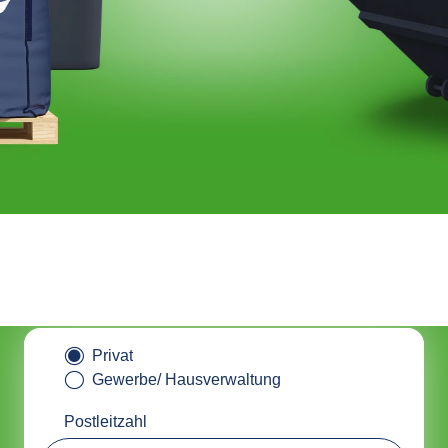
tainer online bestellen & nachha
entsorgen mit ALBAclick
Privat
Gewerbe/ Hausverwaltung
Postleitzahl