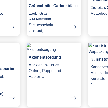
Grünschnitt | Gartenabfälle
Erdreich,
e,
Laub, Gras,
Mutterbod
Rasenschnitt,
Strauchschnitt,
Unkraut, ...
Aktenentsorgung
Kunststo
Altakten inklusive
Konserve
asnarbe
Ordner, Pappe und
Milchkarto
ub,
Papier, …
Kunststof
n, ...
e
m)