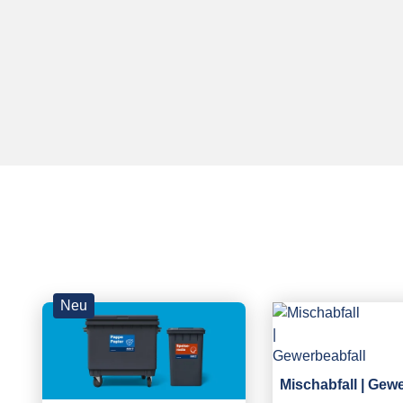
Neu
Mischabfall | Gew