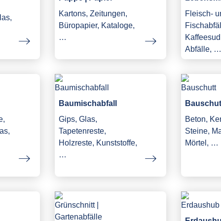
Kartons, Zeitungen,
Fleisch- 
las,
Büropapier, Kataloge,
Fischabfäl
…
Kaffeesud,
Abfälle, 
Baumischabfall
Bauschut
e,
Gips, Glas,
Beton, Ke
as,
Tapetenreste,
Steine, M
Holzreste, Kunststoffe,
Mörtel, …
…
Erdaush