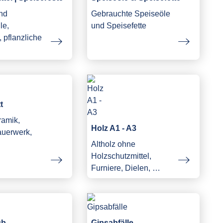
und
Gebrauchte Speiseöle
le,
und Speisefette
 pflanzliche
…
t
ramik,
Holz A1 - A3
auerwerk,
Altholz ohne
Holzschutzmittel,
Furniere, Dielen, …
ub
Gipsabfälle