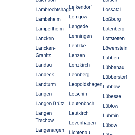
Lelkendorf
Lambrechtshagen
Lossatal
Lemgow
Lambsheim
Loßburg
Lengede
Lampertheim
Lotenberg
Lenningen
Lancken
Lottstetten
Lentzke
Lancken-
Löwenstein
Granitz
Lenzen
Lübben
Landau
Lenzkirch
Lübbenau
Landeck
Leonberg
Lübberstorf
Landturm
Leopoldshagen
Lübbow
Langen
Letschin
Lübesse
Langen Brütz
Leutenbach
Lüblow
Langen
Leutkirch
Lubmin
Trechow
Levenhagen
Lübow
Langenargen
Lichtenau
Lübs