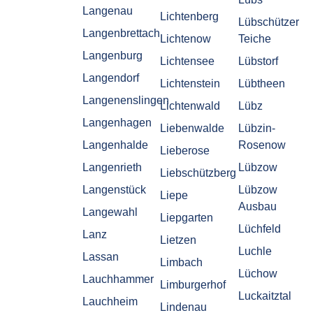
Langenau
Lichtenberg
Lübschützer
Langenbrettach
Lichtenow
Teiche
Langenburg
Lichtensee
Lübstorf
Langendorf
Lichtenstein
Lübtheen
Langenenslingen
Lichtenwald
Lübz
Langenhagen
Liebenwalde
Lübzin-
Langenhalde
Rosenow
Lieberose
Langenrieth
Lübzow
Liebschützberg
Langenstück
Lübzow
Liepe
Ausbau
Langewahl
Liepgarten
Lüchfeld
Lanz
Lietzen
Luchle
Lassan
Limbach
Lüchow
Lauchhammer
Limburgerhof
Luckaitztal
Lauchheim
Lindenau