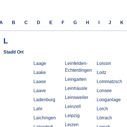
A
B
C
D
E
F
G
H
I
J
K
L
Stadt/ Ort
Laage
Leinfelden-
Loissin
Echterdingen
Laake
Loitz
Leingarten
Laase
Lommatzsch
Leinhäusle
Laave
Lonsee
Leinsweiler
Ladenburg
Looganlage
Leinzell
Lahr
Lorch
Leipzig
Laichingen
Lörrach
Leizen
Lalendorf
Lorsch