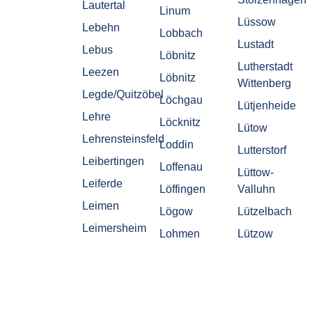
Lautertal
Linum
Lüssow
Lebehn
Lobbach
Lustadt
Lebus
Löbnitz
Lutherstadt
Leezen
Löbnitz
Wittenberg
Legde/Quitzöbel
Löchgau
Lütjenheide
Lehre
Löcknitz
Lütow
Lehrensteinsfeld
Loddin
Lutterstorf
Leibertingen
Loffenau
Lüttow-
Leiferde
Löffingen
Valluhn
Leimen
Lögow
Lützelbach
Leimersheim
Lohmen
Lützow