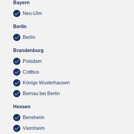
Bayern
Neu-Ulm
Berlin
Berlin
Brandenburg
Potsdam
Cottbus
Königs Wusterhausen
Bernau bei Berlin
Hessen
Bensheim
Viernheim