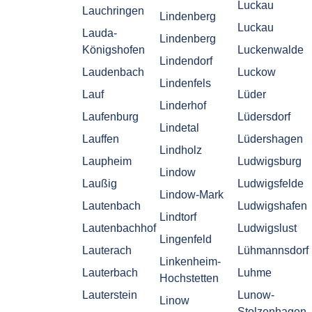
Luckau
Lauchringen
Lindenberg
Luckau
Lauda-
Lindenberg
Königshofen
Luckenwalde
Lindendorf
Laudenbach
Luckow
Lindenfels
Lauf
Lüder
Linderhof
Laufenburg
Lüdersdorf
Lindetal
Lauffen
Lüdershagen
Lindholz
Laupheim
Ludwigsburg
Lindow
Laußig
Ludwigsfelde
Lindow-Mark
Lautenbach
Ludwigshafen
Lindtorf
Lautenbachhof
Ludwigslust
Lingenfeld
Lauterach
Lühmannsdorf
Linkenheim-
Lauterbach
Luhme
Hochstetten
Lauterstein
Lunow-
Linow
Stolzenhagen